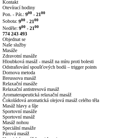
Kontakt
Otevírací hodiny
00
00
Pon. - Pát.:
9
- 21
00
00
Sobota:
9
- 21
00
00
Neděle:
9
- 21
774 243 493
Objednat se
Naše služby
Masáže
Zdravotní masáže
Hloubková masáž - masáž na míru proti bolesti
Odstraňování spoušťových bodů – trigger points
Dornova metoda
Breussova masáž
Relaxační masáže
Relaxační antistresová masáž
Aromaterapeutická relaxační masáž
Čokoládová aromatická olejová masáž celého těla
Masáž hlavy a šíje
Sportovní masáže
Sportovní masáž
Masáž nohou
Speciální masáže
Párová masáž