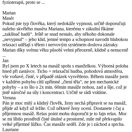
fyzioterapii, proto se ...
Marian
Masér
Pokud jste typ člověka, který nedokáže vypnout, určitě doporučuji
našeho skvělého maséra Mariana, kterému v zákulisí říkáme
„zaklínač hadů“. Ještě se snad nestalo, aby někoho dokonale
„nevypnul“ – jeho klid, jemné tempo a schopnost navodit hlubokou
relaxaci udělají s tělem i nervovým systémem doslova zázraky.
Marian díky svému věku působí velmi přirozeně, klidně a nenuceně
...
Jan
Byl jsem po X letech na masáž spolu s manželkou. Výborná poloha
hned při zastávce. Ticho + relaxační hudba, pohodová atmosféra,
vše voňavé, čisté, v případě otázek vysvětleno. Během masáže jsem
v každém pohybu cítil upřímné „čtení těla“, ne jen mechanické
pohyby – a to šlo o 2x min. 60min masáže nohou, zad a šíje, což je
jistě náročné na síly i koncentraci. Určitě se rádi vrátíme.
Veruna
Pán je moc milý a klidný člověk, ženy nechá připravit se na masáž,
přijde až když už ležíte. Což některé ženy ocení. Dostanete i čaj a
příjemnou masáž. Relax point mohu doporučit je to fajn relax. Moc
se mi líbilo prostředí čisté útulné a prostorné, mile mě překvapilo
velké příjemné lůžko. Čas masáže seděl. Zde je i záchod a sprcha.
Lauriane