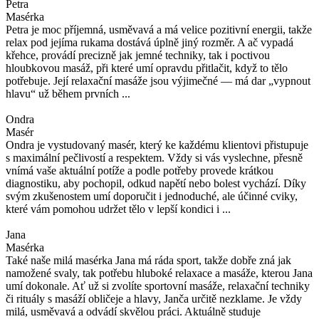
Petra
Masérka
Petra je moc příjemná, usměvavá a má velice pozitivní energii, takže
relax pod jejíma rukama dostává úplně jiný rozměr. A ač vypadá
křehce, provádí precizně jak jemné techniky, tak i poctivou
hloubkovou masáž, při které umí opravdu přitlačit, když to tělo
potřebuje. Její relaxační masáže jsou výjimečné — má dar „vypnout
hlavu“ už během prvních ...
Ondra
Masér
Ondra je vystudovaný masér, který ke každému klientovi přistupuje
s maximální pečlivostí a respektem. Vždy si vás vyslechne, přesně
vnímá vaše aktuální potíže a podle potřeby provede krátkou
diagnostiku, aby pochopil, odkud napětí nebo bolest vychází. Díky
svým zkušenostem umí doporučit i jednoduché, ale účinné cviky,
které vám pomohou udržet tělo v lepší kondici i ...
Jana
Masérka
Také naše milá masérka Jana má ráda sport, takže dobře zná jak
namožené svaly, tak potřebu hluboké relaxace a masáže, kterou Jana
umí dokonale. Ať už si zvolíte sportovní masáže, relaxační techniky
či rituály s masáží obličeje a hlavy, Janča určitě nezklame. Je vždy
milá, usměvavá a odvádí skvělou práci. Aktuálně studuje