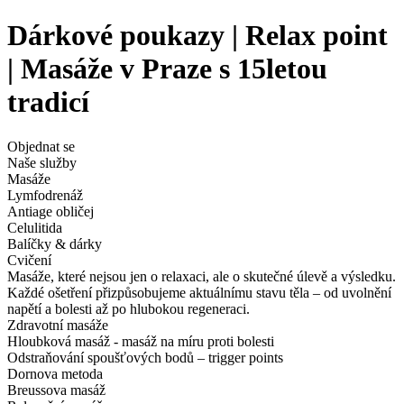
Dárkové poukazy | Relax point
| Masáže v Praze s 15letou
tradicí
Objednat se
Naše služby
Masáže
Lymfodrenáž
Antiage obličej
Celulitida
Balíčky & dárky
Cvičení
Masáže, které nejsou jen o relaxaci, ale o skutečné úlevě a výsledku.
Každé ošetření přizpůsobujeme aktuálnímu stavu těla – od uvolnění
napětí a bolesti až po hlubokou regeneraci.
Zdravotní masáže
Hloubková masáž - masáž na míru proti bolesti
Odstraňování spoušťových bodů – trigger points
Dornova metoda
Breussova masáž