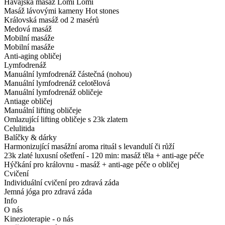
Havajská masáž Lomi Lomi
Masáž lávovými kameny Hot stones
Královská masáž od 2 masérů
Medová masáž
Mobilní masáže
Mobilní masáže
Anti-aging obličej
Lymfodrenáž
Manuální lymfodrenáž částečná (nohou)
Manuální lymfodrenáž celotělová
Manuální lymfodrenáž obličeje
Antiage obličej
Manuální lifting obličeje
Omlazující lifting obličeje s 23k zlatem
Celulitida
Balíčky & dárky
Harmonizující masážní aroma rituál s levandulí či růží
23k zlaté luxusní ošetření - 120 min: masáž těla + anti-age péče
Hýčkání pro královnu - masáž + anti-age péče o obličej
Cvičení
Individuální cvičení pro zdravá záda
Jemná jóga pro zdravá záda
Info
O nás
Kinezioterapie - o nás