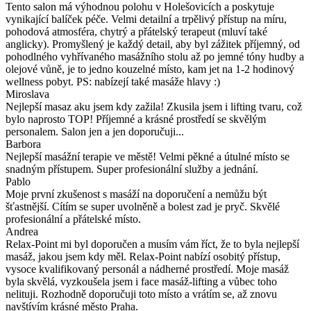
Tento salon má výhodnou polohu v Holešovicích a poskytuje
vynikající balíček péče. Velmi detailní a trpělivý přístup na míru,
pohodová atmosféra, chytrý a přátelský terapeut (mluví také
anglicky). Promyšlený je každý detail, aby byl zážitek příjemný, od
pohodlného vyhřívaného masážního stolu až po jemné tóny hudby a
olejové vůně, je to jedno kouzelné místo, kam jet na 1-2 hodinový
wellness pobyt. PS: nabízejí také masáže hlavy :)
Miroslava
Nejlepší masaz aku jsem kdy zažila! Zkusila jsem i lifting tvaru, což
bylo naprosto TOP! Příjemné a krásné prostředí se skvělým
personalem. Salon jen a jen doporučuji...
Barbora
Nejlepší masážní terapie ve městě! Velmi pěkné a útulné místo se
snadným přístupem. Super profesionální služby a jednání.
Pablo
Moje první zkušenost s masáží na doporučení a nemůžu být
šťastnější. Cítím se super uvolněně a bolest zad je pryč. Skvělé
profesionální a přátelské místo.
Andrea
Relax-Point mi byl doporučen a musím vám říct, že to byla nejlepší
masáž, jakou jsem kdy měl. Relax-Point nabízí osobitý přístup,
vysoce kvalifikovaný personál a nádherné prostředí. Moje masáž
byla skvělá, vyzkoušela jsem i face masáž-lifting a vůbec toho
nelituji. Rozhodně doporučuji toto místo a vrátím se, až znovu
navštívím krásné město Praha.