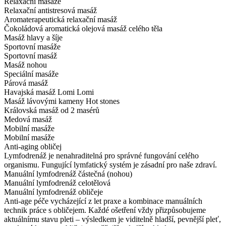
Relaxační masáže
Relaxační antistresová masáž
Aromaterapeutická relaxační masáž
Čokoládová aromatická olejová masáž celého těla
Masáž hlavy a šíje
Sportovní masáže
Sportovní masáž
Masáž nohou
Speciální masáže
Párová masáž
Havajská masáž Lomi Lomi
Masáž lávovými kameny Hot stones
Královská masáž od 2 masérů
Medová masáž
Mobilní masáže
Mobilní masáže
Anti-aging obličej
Lymfodrenáž je nenahraditelná pro správné fungování celého
organismu. Fungující lymfatický systém je zásadní pro naše zdraví.
Manuální lymfodrenáž částečná (nohou)
Manuální lymfodrenáž celotělová
Manuální lymfodrenáž obličeje
Anti-age péče vycházející z let praxe a kombinace manuálních
technik práce s obličejem. Každé ošetření vždy přizpůsobujeme
aktuálnímu stavu pleti – výsledkem je viditelně hladší, pevnější pleť,