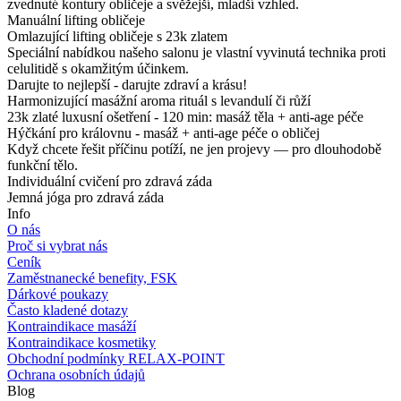
zvednuté kontury obličeje a svěžejší, mladší vzhled.
Manuální lifting obličeje
Omlazující lifting obličeje s 23k zlatem
Speciální nabídkou našeho salonu je vlastní vyvinutá technika proti
celulitidě s okamžitým účinkem.
Darujte to nejlepší - darujte zdraví a krásu!
Harmonizující masážní aroma rituál s levandulí či růží
23k zlaté luxusní ošetření - 120 min: masáž těla + anti-age péče
Hýčkání pro královnu - masáž + anti-age péče o obličej
Když chcete řešit příčinu potíží, ne jen projevy — pro dlouhodobě
funkční tělo.
Individuální cvičení pro zdravá záda
Jemná jóga pro zdravá záda
Info
O nás
Proč si vybrat nás
Ceník
Zaměstnanecké benefity, FSK
Dárkové poukazy
Často kladené dotazy
Kontraindikace masáží
Kontraindikace kosmetiky
Obchodní podmínky RELAX-POINT
Ochrana osobních údajů
Blog