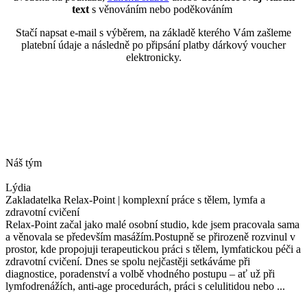
text
s věnováním nebo poděkováním
Stačí napsat e-mail s výběrem, na základě kterého Vám zašleme
platební údaje a následně po připsání platby dárkový voucher
elektronicky.
Náš tým
Lýdia
Zakladatelka Relax-Point | komplexní práce s tělem, lymfa a
zdravotní cvičení
Relax-Point začal jako malé osobní studio, kde jsem pracovala sama
a věnovala se především masážím.Postupně se přirozeně rozvinul v
prostor, kde propojuji terapeutickou práci s tělem, lymfatickou péči a
zdravotní cvičení. Dnes se spolu nejčastěji setkáváme při
diagnostice, poradenství a volbě vhodného postupu – ať už při
lymfodrenážích, anti-age procedurách, práci s celulitidou nebo ...