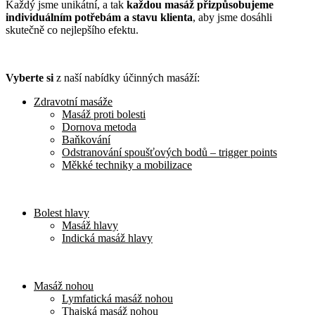
Každý jsme unikátní, a tak
každou masáž přizpůsobujeme
individuálním potřebám a stavu klienta
, aby jsme dosáhli
skutečně co nejlepšího efektu.
Vyberte si
z naší nabídky účinných masáží:
Zdravotní masáže
Masáž proti bolesti
Dornova metoda
Baňkování
Odstranování spoušťových bodů – trigger points
Měkké techniky a mobilizace
Bolest hlavy
Masáž hlavy
Indická masáž hlavy
Masáž nohou
Lymfatická masáž nohou
Thajská masáž nohou