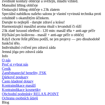
zvednuté kontury obličeje a svěžejší, mladší vzhled.
Manuální lifting obličeje
Omlazující lifting obličeje s 23k zlatem
Speciální nabídkou našeho salonu je vlastní vyvinutá technika proti
celulitidě s okamžitým účinkem.
Darujte to nejlepší - darujte zdraví a krásu!
Harmonizující masážní aroma rituál s levandulí či růží
23k zlaté luxusní ošetření - 120 min: masáž těla + anti-age péče
Hýčkání pro královnu - masáž + anti-age péče o obličej
Když chcete řešit příčinu potíží, ne jen projevy — pro dlouhodobě
funkční tělo.
Individuální cvičení pro zdravá záda
Jemná jóga pro zdravá záda
Info
O nás
Proč si vybrat nás
Ceník
Zaměstnanecké benefity, FSK
Dárkové poukazy
Často kladené dotazy
Kontraindikace masáží
Kontraindikace kosmetiky
Obchodní podmínky RELAX-POINT
Ochrana osobních údajů
Blog