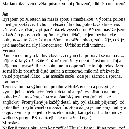
Marian díky svému věku působí velmi přirozeně, klidně a nenuceně
...
Jan
Byl jsem po X letech na masáž spolu s manželkou. Výborná poloha
hned při zastávce. Ticho + relaxační hudba, pohodová atmosféra,
vše voňavé, čisté, v případě otázek vysvětleno. Během masáže jsem
v každém pohybu cítil upřímné „čtení těla“, ne jen mechanické
pohyby – a to šlo o 2x min. 60min masáže nohou, zad a šíje, což je
jistě náročné na síly i koncentraci. Určitě se rádi vrátíme.
Veruna
Pán je moc milý a klidný člověk, ženy nechá připravit se na masáž,
přijde až když už ležíte. Což některé ženy ocení. Dostanete i čaj a
příjemnou masáž. Relax point mohu doporučit je to fajn relax. Moc
se mi líbilo prostředí čisté útulné a prostorné, mile mě překvapilo
velké příjemné lůžko. Čas masáže seděl. Zde je i záchod a sprcha.
Lauriane
Tento salon má výhodnou polohu v Holešovicích a poskytuje
vynikající balíček péče. Velmi detailní a trpělivý přístup na míru,
pohodová atmosféra, chytrý a přátelský terapeut (mluví také
anglicky). Promyšlený je každý detail, aby byl zážitek příjemný, od
pohodlného vyhřívaného masážního stolu až po jemné tóny hudby a
olejové vůně, je to jedno kouzelné místo, kam jet na 1-2 hodinový
wellness pobyt. PS: nabízejí také masáže hlavy :)
Miroslava
Nejlepší masaz aku jsem kdy zažila! Zkusila jsem i lifting tvaru, což