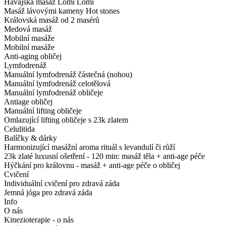
Havajská masáž Lomi Lomi
Masáž lávovými kameny Hot stones
Královská masáž od 2 masérů
Medová masáž
Mobilní masáže
Mobilní masáže
Anti-aging obličej
Lymfodrenáž
Manuální lymfodrenáž částečná (nohou)
Manuální lymfodrenáž celotělová
Manuální lymfodrenáž obličeje
Antiage obličej
Manuální lifting obličeje
Omlazující lifting obličeje s 23k zlatem
Celulitida
Balíčky & dárky
Harmonizující masážní aroma rituál s levandulí či růží
23k zlaté luxusní ošetření - 120 min: masáž těla + anti-age péče
Hýčkání pro královnu - masáž + anti-age péče o obličej
Cvičení
Individuální cvičení pro zdravá záda
Jemná jóga pro zdravá záda
Info
O nás
Kinezioterapie - o nás