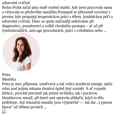
zdravotní cvičení
Relax-Point začal jako malé osobní studio, kde jsem pracovala sama
a věnovala se především masážím.Postupně se přirozeně rozvinul v
prostor, kde propojuji terapeutickou práci s tělem, lymfatickou péči a
zdravotní cvičení. Dnes se spolu nejčastěji setkáváme při
diagnostice, poradenství a volbě vhodného postupu – ať už při
lymfodrenážích, anti-age procedurách, práci s celulitidou nebo ...
Petra
Masérka
Petra je moc příjemná, usměvavá a má velice pozitivní energii, takže
relax pod jejíma rukama dostává úplně jiný rozměr. A ač vypadá
křehce, provádí precizně jak jemné techniky, tak i poctivou
hloubkovou masáž, při které umí opravdu přitlačit, když to tělo
potřebuje. Její relaxační masáže jsou výjimečné — má dar „vypnout
hlavu“ už během prvních ...