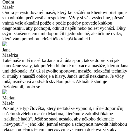
Ondra
Masér
Ondra je vystudovaný masér, který ke každému klientovi přistupuje
s maximální pečlivostí a respektem. Vždy si vás vyslechne, přesně
vnímá vaše aktuální potíže a podle potřeby provede krátkou
diagnostiku, aby pochopil, odkud napětí nebo bolest vychází. Díky
svým zkušenostem umí doporučit i jednoduché, ale účinné cviky,
které vám pomohou udržet tělo v lepší kondici i ...
Jana
Masérka
Také naše milá masérka Jana má ráda sport, takže dobře zná jak
namožené svaly, tak potřebu hluboké relaxace a masáže, kterou Jana
umí dokonale. Ať už si zvolíte sportovní masáže, relaxační techniky
či rituály s masáží obličeje a hlavy, Janča určitě nezklame. Je vždy
milá, usměvavá a odvádí skvělou práci. Aktuálně studuje
fyzioterapii, proto se ...
Marian
Masér
Pokud jste typ člověka, který nedokáže vypnout, určitě doporučuji
našeho skvělého maséra Mariana, kterému v zákulisí říkáme
„zaklínač hadů“. Ještě se snad nestalo, aby někoho dokonale
„nevypnul“ – jeho klid, jemné tempo a schopnost navodit hlubokou
relaxaci udělají s tělem i nervovým systémem doslova zázraky.