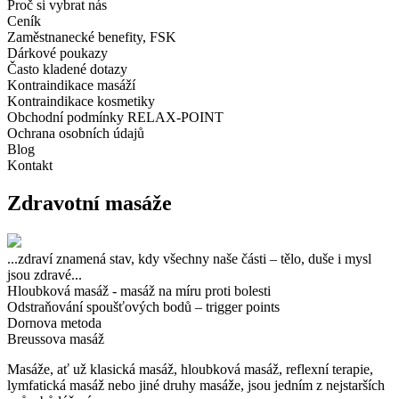
Proč si vybrat nás
Ceník
Zaměstnanecké benefity, FSK
Dárkové poukazy
Často kladené dotazy
Kontraindikace masáží
Kontraindikace kosmetiky
Obchodní podmínky RELAX-POINT
Ochrana osobních údajů
Blog
Kontakt
Zdravotní masáže
...zdraví znamená stav, kdy všechny naše části – tělo, duše i mysl
jsou zdravé...
Hloubková masáž - masáž na míru proti bolesti
Odstraňování spoušťových bodů – trigger points
Dornova metoda
Breussova masáž
Masáže, ať už klasická masáž, hloubková masáž, reflexní terapie,
lymfatická masáž nebo jiné druhy masáže, jsou jedním z nejstarších