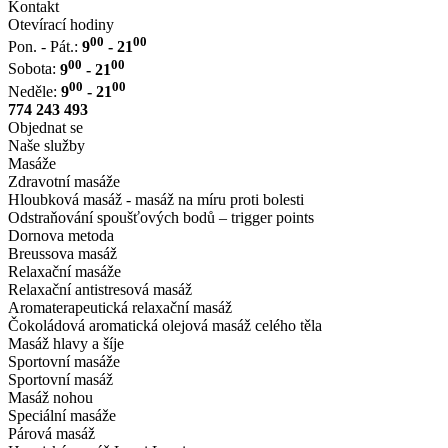
Kontakt
Otevírací hodiny
00
00
Pon. - Pát.:
9
- 21
00
00
Sobota:
9
- 21
00
00
Neděle:
9
- 21
774 243 493
Objednat se
Naše služby
Masáže
Zdravotní masáže
Hloubková masáž - masáž na míru proti bolesti
Odstraňování spoušťových bodů – trigger points
Dornova metoda
Breussova masáž
Relaxační masáže
Relaxační antistresová masáž
Aromaterapeutická relaxační masáž
Čokoládová aromatická olejová masáž celého těla
Masáž hlavy a šíje
Sportovní masáže
Sportovní masáž
Masáž nohou
Speciální masáže
Párová masáž