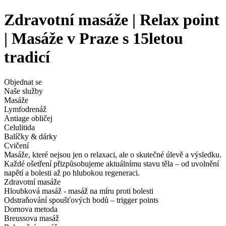
Zdravotní masáže | Relax point
| Masáže v Praze s 15letou
tradicí
Objednat se
Naše služby
Masáže
Lymfodrenáž
Antiage obličej
Celulitida
Balíčky & dárky
Cvičení
Masáže, které nejsou jen o relaxaci, ale o skutečné úlevě a výsledku.
Každé ošetření přizpůsobujeme aktuálnímu stavu těla – od uvolnění
napětí a bolesti až po hlubokou regeneraci.
Zdravotní masáže
Hloubková masáž - masáž na míru proti bolesti
Odstraňování spoušťových bodů – trigger points
Dornova metoda
Breussova masáž