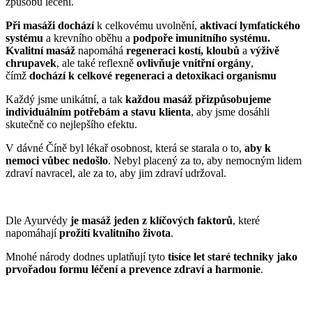
způsobů léčení.
Při masáži dochází
k celkovému uvolnění,
aktivací lymfatického
systému
a krevního oběhu a
podpoře imunitního systému.
Kvalitní masáž
napomáhá
regeneraci kostí, kloubů
a
výživě
chrupavek
, ale také reflexně
ovlivňuje vnitřní orgány
,
čímž
dochází k celkové regeneraci a detoxikaci organismu
Každý jsme unikátní, a tak
každou masáž přizpůsobujeme
individuálním potřebám a stavu klienta
, aby jsme dosáhli
skutečně co nejlepšího efektu.
V dávné Číně byl lékař osobnost, která se starala o to,
aby k
nemoci vůbec nedošlo
. Nebyl placený za to, aby nemocným lidem
zdraví navracel, ale za to, aby jim zdraví udržoval.
Dle Ayurvédy
je masáž jeden z klíčových faktorů
, které
napomáhají
prožití kvalitního života
.
Mnohé národy dodnes uplatňují tyto
tisíce let staré techniky jako
prvořadou formu léčení a prevence zdraví a harmonie
.