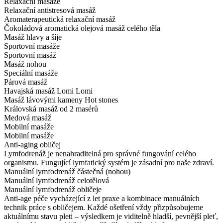
Relaxační masáže
Relaxační antistresová masáž
Aromaterapeutická relaxační masáž
Čokoládová aromatická olejová masáž celého těla
Masáž hlavy a šíje
Sportovní masáže
Sportovní masáž
Masáž nohou
Speciální masáže
Párová masáž
Havajská masáž Lomi Lomi
Masáž lávovými kameny Hot stones
Královská masáž od 2 masérů
Medová masáž
Mobilní masáže
Mobilní masáže
Anti-aging obličej
Lymfodrenáž je nenahraditelná pro správné fungování celého
organismu. Fungující lymfatický systém je zásadní pro naše zdraví.
Manuální lymfodrenáž částečná (nohou)
Manuální lymfodrenáž celotělová
Manuální lymfodrenáž obličeje
Anti-age péče vycházející z let praxe a kombinace manuálních
technik práce s obličejem. Každé ošetření vždy přizpůsobujeme
aktuálnímu stavu pleti – výsledkem je viditelně hladší, pevnější pleť,