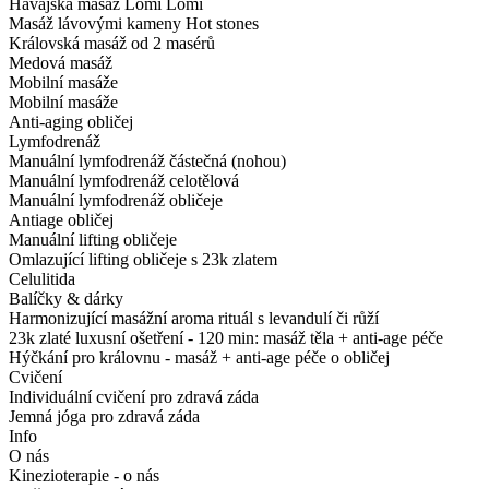
Havajská masáž Lomi Lomi
Masáž lávovými kameny Hot stones
Královská masáž od 2 masérů
Medová masáž
Mobilní masáže
Mobilní masáže
Anti-aging obličej
Lymfodrenáž
Manuální lymfodrenáž částečná (nohou)
Manuální lymfodrenáž celotělová
Manuální lymfodrenáž obličeje
Antiage obličej
Manuální lifting obličeje
Omlazující lifting obličeje s 23k zlatem
Celulitida
Balíčky & dárky
Harmonizující masážní aroma rituál s levandulí či růží
23k zlaté luxusní ošetření - 120 min: masáž těla + anti-age péče
Hýčkání pro královnu - masáž + anti-age péče o obličej
Cvičení
Individuální cvičení pro zdravá záda
Jemná jóga pro zdravá záda
Info
O nás
Kinezioterapie - o nás