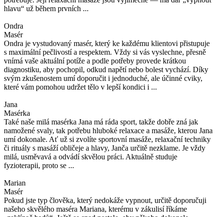
hlavu“ už během prvních ...
Ondra
Masér
Ondra je vystudovaný masér, který ke každému klientovi přistupuje
s maximální pečlivostí a respektem. Vždy si vás vyslechne, přesně
vnímá vaše aktuální potíže a podle potřeby provede krátkou
diagnostiku, aby pochopil, odkud napětí nebo bolest vychází. Díky
svým zkušenostem umí doporučit i jednoduché, ale účinné cviky,
které vám pomohou udržet tělo v lepší kondici i ...
Jana
Masérka
Také naše milá masérka Jana má ráda sport, takže dobře zná jak
namožené svaly, tak potřebu hluboké relaxace a masáže, kterou Jana
umí dokonale. Ať už si zvolíte sportovní masáže, relaxační techniky
či rituály s masáží obličeje a hlavy, Janča určitě nezklame. Je vždy
milá, usměvavá a odvádí skvělou práci. Aktuálně studuje
fyzioterapii, proto se ...
Marian
Masér
Pokud jste typ člověka, který nedokáže vypnout, určitě doporučuji
našeho skvělého maséra Mariana, kterému v zákulisí říkáme