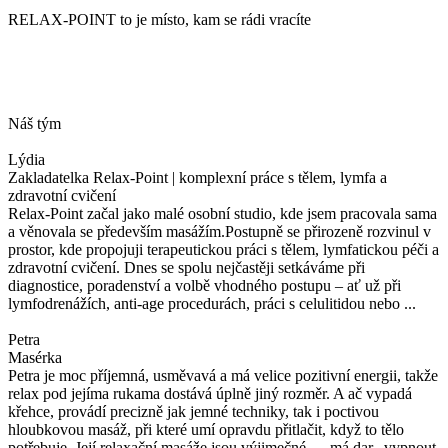
RELAX-POINT to je místo, kam se rádi vracíte
Náš tým
Lýdia
Zakladatelka Relax-Point | komplexní práce s tělem, lymfa a
zdravotní cvičení
Relax-Point začal jako malé osobní studio, kde jsem pracovala sama
a věnovala se především masážím.Postupně se přirozeně rozvinul v
prostor, kde propojuji terapeutickou práci s tělem, lymfatickou péči a
zdravotní cvičení. Dnes se spolu nejčastěji setkáváme při
diagnostice, poradenství a volbě vhodného postupu – ať už při
lymfodrenážích, anti-age procedurách, práci s celulitidou nebo ...
Petra
Masérka
Petra je moc příjemná, usměvavá a má velice pozitivní energii, takže
relax pod jejíma rukama dostává úplně jiný rozměr. A ač vypadá
křehce, provádí precizně jak jemné techniky, tak i poctivou
hloubkovou masáž, při které umí opravdu přitlačit, když to tělo
potřebuje. Její relaxační masáže jsou výjimečné — má dar „vypnout