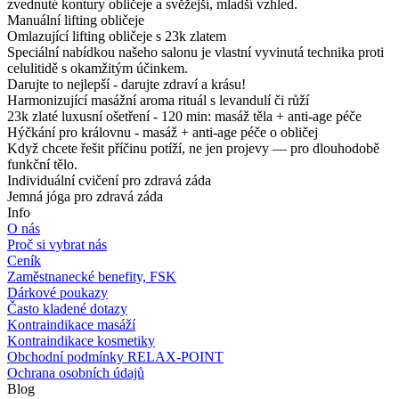
zvednuté kontury obličeje a svěžejší, mladší vzhled.
Manuální lifting obličeje
Omlazující lifting obličeje s 23k zlatem
Speciální nabídkou našeho salonu je vlastní vyvinutá technika proti
celulitidě s okamžitým účinkem.
Darujte to nejlepší - darujte zdraví a krásu!
Harmonizující masážní aroma rituál s levandulí či růží
23k zlaté luxusní ošetření - 120 min: masáž těla + anti-age péče
Hýčkání pro královnu - masáž + anti-age péče o obličej
Když chcete řešit příčinu potíží, ne jen projevy — pro dlouhodobě
funkční tělo.
Individuální cvičení pro zdravá záda
Jemná jóga pro zdravá záda
Info
O nás
Proč si vybrat nás
Ceník
Zaměstnanecké benefity, FSK
Dárkové poukazy
Často kladené dotazy
Kontraindikace masáží
Kontraindikace kosmetiky
Obchodní podmínky RELAX-POINT
Ochrana osobních údajů
Blog