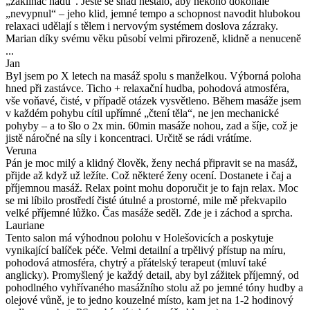
„zaklínač hadů“. Ještě se snad nestalo, aby někoho dokonale
„nevypnul“ – jeho klid, jemné tempo a schopnost navodit hlubokou
relaxaci udělají s tělem i nervovým systémem doslova zázraky.
Marian díky svému věku působí velmi přirozeně, klidně a nenuceně
...
Jan
Byl jsem po X letech na masáž spolu s manželkou. Výborná poloha
hned při zastávce. Ticho + relaxační hudba, pohodová atmosféra,
vše voňavé, čisté, v případě otázek vysvětleno. Během masáže jsem
v každém pohybu cítil upřímné „čtení těla“, ne jen mechanické
pohyby – a to šlo o 2x min. 60min masáže nohou, zad a šíje, což je
jistě náročné na síly i koncentraci. Určitě se rádi vrátíme.
Veruna
Pán je moc milý a klidný člověk, ženy nechá připravit se na masáž,
přijde až když už ležíte. Což některé ženy ocení. Dostanete i čaj a
příjemnou masáž. Relax point mohu doporučit je to fajn relax. Moc
se mi líbilo prostředí čisté útulné a prostorné, mile mě překvapilo
velké příjemné lůžko. Čas masáže seděl. Zde je i záchod a sprcha.
Lauriane
Tento salon má výhodnou polohu v Holešovicích a poskytuje
vynikající balíček péče. Velmi detailní a trpělivý přístup na míru,
pohodová atmosféra, chytrý a přátelský terapeut (mluví také
anglicky). Promyšlený je každý detail, aby byl zážitek příjemný, od
pohodlného vyhřívaného masážního stolu až po jemné tóny hudby a
olejové vůně, je to jedno kouzelné místo, kam jet na 1-2 hodinový