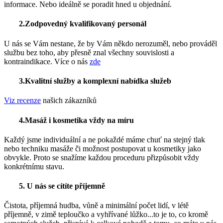
informace. Nebo ideálně se poradit hned u objednání.
2.Zodpovedný kvalifikovaný personál
U nás se Vám nestane, že by Vám někdo nerozuměl, nebo prováděl
službu bez toho, aby přesně znal všechny souvislosti a
kontraindikace. Více o nás
zde
3.Kvalitní služby a komplexní nabídka služeb
Viz recenze
našich zákazníků
4.Masáž i kosmetika vždy na míru
Každý jsme individuální a ne pokaždé máme chuť na stejný tlak
nebo techniku masáže či možnost postupovat u kosmetiky jako
obvykle. Proto se snažíme každou proceduru přizpůsobit vždy
konkrétnímu stavu.
5. U nás se cítíte příjemně
Čistota, příjemná hudba, vůně a minimální počet lidí, v létě
příjemně, v zimě teploučko a vyhřívané lůžko...to je to, co kromě