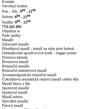
Kontakt
Otevírací hodiny
00
00
Pon. - Pát.:
9
- 21
00
00
Sobota:
9
- 21
00
00
Neděle:
9
- 21
774 243 493
Objednat se
Naše služby
Masáže
Zdravotní masáže
Hloubková masáž - masáž na míru proti bolesti
Odstraňování spoušťových bodů – trigger points
Dornova metoda
Breussova masáž
Relaxační masáže
Relaxační antistresová masáž
Aromaterapeutická relaxační masáž
Čokoládová aromatická olejová masáž celého těla
Masáž hlavy a šíje
Sportovní masáže
Sportovní masáž
Masáž nohou
Speciální masáže
Párová masáž