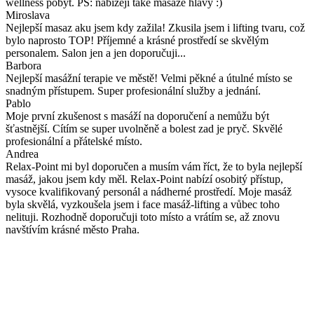
wellness pobyt. PS: nabízejí také masáže hlavy :)
Miroslava
Nejlepší masaz aku jsem kdy zažila! Zkusila jsem i lifting tvaru, což
bylo naprosto TOP! Příjemné a krásné prostředí se skvělým
personalem. Salon jen a jen doporučuji...
Barbora
Nejlepší masážní terapie ve městě! Velmi pěkné a útulné místo se
snadným přístupem. Super profesionální služby a jednání.
Pablo
Moje první zkušenost s masáží na doporučení a nemůžu být
šťastnější. Cítím se super uvolněně a bolest zad je pryč. Skvělé
profesionální a přátelské místo.
Andrea
Relax-Point mi byl doporučen a musím vám říct, že to byla nejlepší
masáž, jakou jsem kdy měl. Relax-Point nabízí osobitý přístup,
vysoce kvalifikovaný personál a nádherné prostředí. Moje masáž
byla skvělá, vyzkoušela jsem i face masáž-lifting a vůbec toho
nelituji. Rozhodně doporučuji toto místo a vrátím se, až znovu
navštívím krásné město Praha.