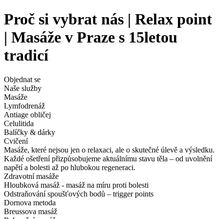
Proč si vybrat nás | Relax point
| Masáže v Praze s 15letou
tradicí
Objednat se
Naše služby
Masáže
Lymfodrenáž
Antiage obličej
Celulitida
Balíčky & dárky
Cvičení
Masáže, které nejsou jen o relaxaci, ale o skutečné úlevě a výsledku.
Každé ošetření přizpůsobujeme aktuálnímu stavu těla – od uvolnění
napětí a bolesti až po hlubokou regeneraci.
Zdravotní masáže
Hloubková masáž - masáž na míru proti bolesti
Odstraňování spoušťových bodů – trigger points
Dornova metoda
Breussova masáž