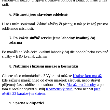
samotných služeb, přispívá k celkové pohodě a tomu, co máte u nás
rádi.
6. Místnosti jsou stavebně oddělené
U nás máte soukromí. Žádné závěsy či plenty, u nás je každý prostor
oddělenou místností.
7. Po každé službě servírujeme lahodný kvalitný čaj
zdarma
Po masáži na Vás čeká kvalitní lahodný čaj dle období nebo zvolené
služby v BIO kvalitě, zdarma.
8. Nabízíme i luxusní masáže a kosmetiku
Chcete něco mimořádného? Vybrat si můžete
Královskou masáž
,
kde zažijete masáž hned od dvou masérek zároveň, nebo strávit
příjemný čas s oblíbenou osobou a užít si
Masáž pro 2 osoby
a po
tom si ideálně vybrat si svůj
Kosmetický rituál
nebo nechat
pleť
ošetřit 23 karátovým zlatem
.
9. Sprcha k dispozici