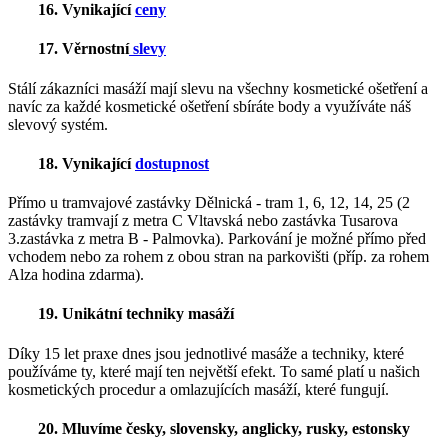
16. Vynikající
ceny
17. Věrnostní
slevy
Stálí zákazníci masáží mají slevu na všechny kosmetické ošetření a
navíc za každé kosmetické ošetření sbíráte body a využíváte náš
slevový systém.
18. Vynikající
dostupnost
Přímo u tramvajové zastávky Dělnická - tram 1, 6, 12, 14, 25 (2
zastávky tramvají z metra C Vltavská nebo zastávka Tusarova
3.zastávka z metra B - Palmovka). Parkování je možné přímo před
vchodem nebo za rohem z obou stran na parkovišti (příp. za rohem
Alza hodina zdarma).
19. Unikátní techniky masáží
Díky 15 let praxe dnes jsou jednotlivé masáže a techniky, které
používáme ty, které mají ten největší efekt. To samé platí u našich
kosmetických procedur a omlazujících masáží, které fungují.
20. Mluvíme česky, slovensky, anglicky, rusky, estonsky