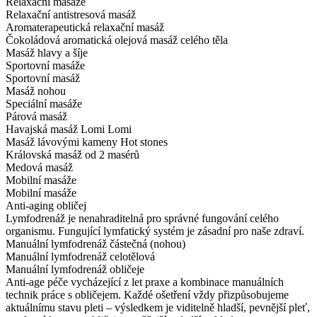
Relaxační masáže
Relaxační antistresová masáž
Aromaterapeutická relaxační masáž
Čokoládová aromatická olejová masáž celého těla
Masáž hlavy a šíje
Sportovní masáže
Sportovní masáž
Masáž nohou
Speciální masáže
Párová masáž
Havajská masáž Lomi Lomi
Masáž lávovými kameny Hot stones
Královská masáž od 2 masérů
Medová masáž
Mobilní masáže
Mobilní masáže
Anti-aging obličej
Lymfodrenáž je nenahraditelná pro správné fungování celého
organismu. Fungující lymfatický systém je zásadní pro naše zdraví.
Manuální lymfodrenáž částečná (nohou)
Manuální lymfodrenáž celotělová
Manuální lymfodrenáž obličeje
Anti-age péče vycházející z let praxe a kombinace manuálních
technik práce s obličejem. Každé ošetření vždy přizpůsobujeme
aktuálnímu stavu pleti – výsledkem je viditelně hladší, pevnější pleť,